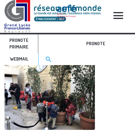
RELATIVE POSTS
PRONOTE
IMG_4479
PRONOTE
PRIMAIRE
Search for:>
search
WEBMAIL