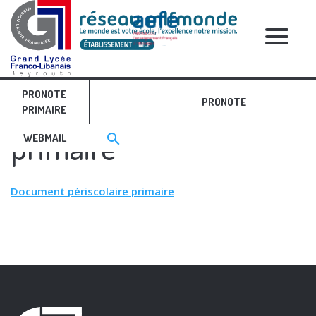
RELATIVE POSTS
PRONOTE
Document périscolaire
PRONOTE
PRIMAIRE
Search for:>
primaire
search
WEBMAIL
Document périscolaire primaire