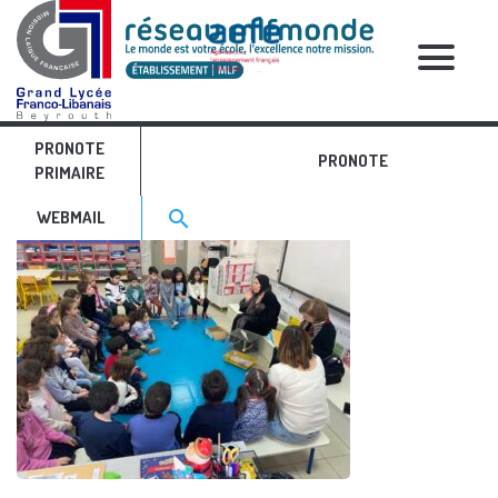
RELATIVE POSTS
PRONOTE
Lectures GS - JMLA
PRONOTE
PRIMAIRE
Search for:>
search
WEBMAIL