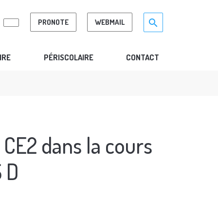
Search for:>
search
PRONOTE
WEBMAIL
IRE
PÉRISCOLAIRE
CONTACT
s CE2 dans la cours
S D