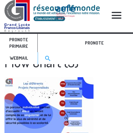
RELATIVE POSTS
PRONOTE
Red and Purple Process
PRONOTE
PRIMAIRE
Search for:>
Flow Chart (3)
search
WEBMAIL