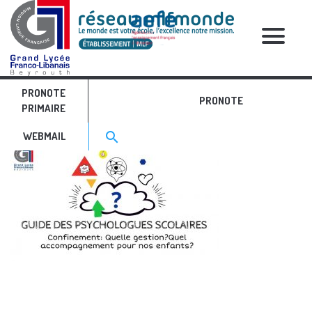
RELATIVE POSTS
PRONOTE
Slide01
PRONOTE
PRIMAIRE
Search for:>
search
WEBMAIL