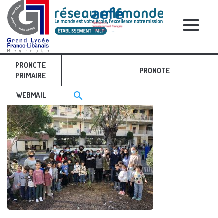
RELATIVE POSTS
PRONOTE
IMG_4474
PRONOTE
PRIMAIRE
Search for:>
search
WEBMAIL