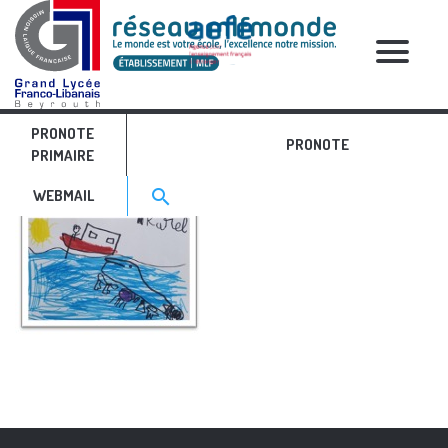
RELATIVE POSTS
PRONOTE
anglais 6
PRONOTE
PRIMAIRE
Search for:>
search
WEBMAIL