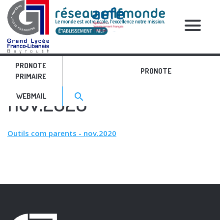
RELATIVE POSTS
PRONOTE
Outils com parents -
PRONOTE
PRIMAIRE
Search for:>
nov.2020
search
WEBMAIL
Outils com parents - nov.2020