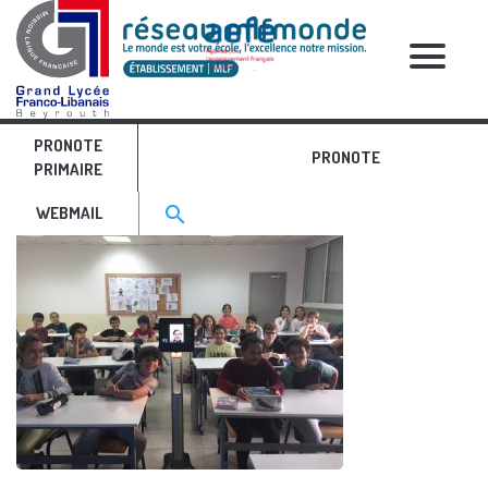
RELATIVE POSTS
PRONOTE
robot
PRONOTE
PRIMAIRE
Search for:>
search
WEBMAIL