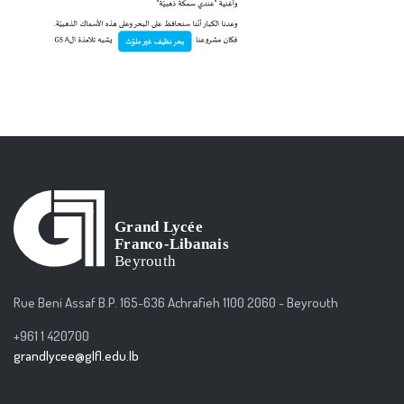
Rue Beni Assaf B.P. 165-636 Achrafieh 1100 2060 - Beyrouth
+961 1 420700
grandlycee@glfl.edu.lb