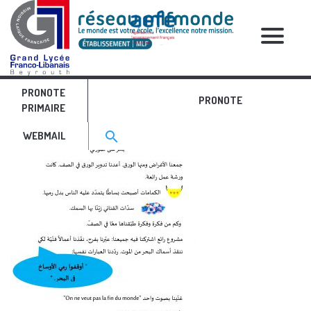
RELATIVE POSTS
PRONOTE
arabe gsA
PRONOTE
PRIMAIRE
Search for:>
search
WEBMAIL