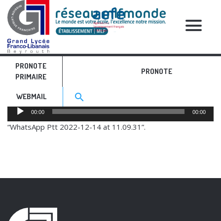
RELATIVE POSTS
PRONOTE
Témoignage GSC
PRONOTE
PRIMAIRE
Search for:>
search
WEBMAIL
Audio
00:00
00:00
Player
“WhatsApp Ptt 2022-12-14 at 11.09.31”.