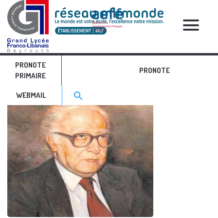
RELATIVE POSTS
PRONOTE
Image16
PRONOTE
PRIMAIRE
Search for:>
search
WEBMAIL