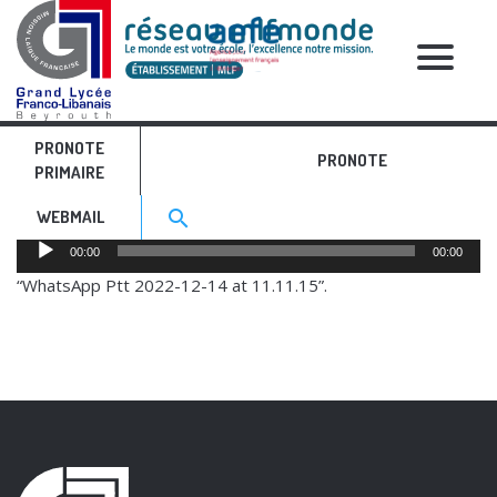
RELATIVE POSTS
PRONOTE
Témoignage GSC AR
PRONOTE
PRIMAIRE
Search for:>
search
WEBMAIL
Audio
00:00
00:00
Player
“WhatsApp Ptt 2022-12-14 at 11.11.15”.