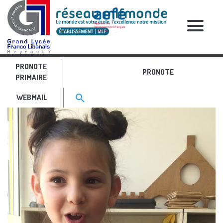
RELATIVE POSTS
PRONOTE
IMG_5645
PRONOTE
PRIMAIRE
Search for:>
search
WEBMAIL
Video
Player