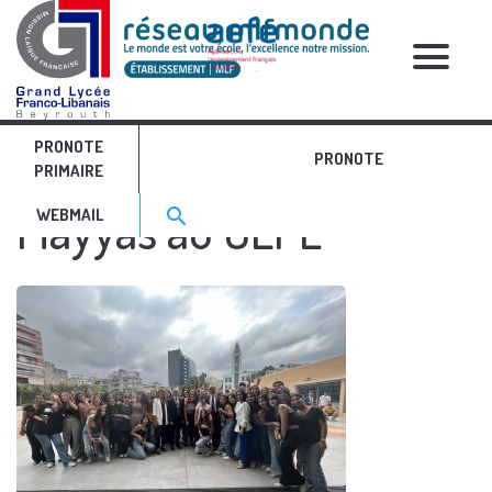
RELATIVE POSTS
PRONOTE
Le retour de Mayssa des
PRONOTE
PRIMAIRE
Search for:>
Mayyas au GLFL
search
WEBMAIL