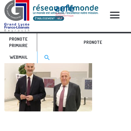
RELATIVE POSTS
PRONOTE
pic 3
PRONOTE
PRIMAIRE
Search for:>
search
WEBMAIL