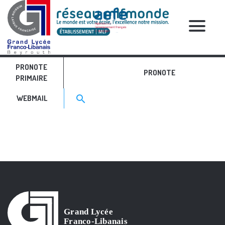
RELATIVE POSTS
PRONOTE
IMG_9369
PRONOTE
PRIMAIRE
Search for:>
search
WEBMAIL