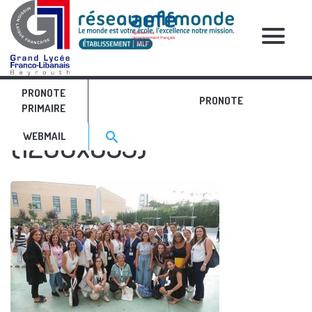
RELATIVE POSTS
PRONOTE
rentrée mlf 2
PRONOTE
PRIMAIRE
Search for:>
(1280x853)
search
WEBMAIL