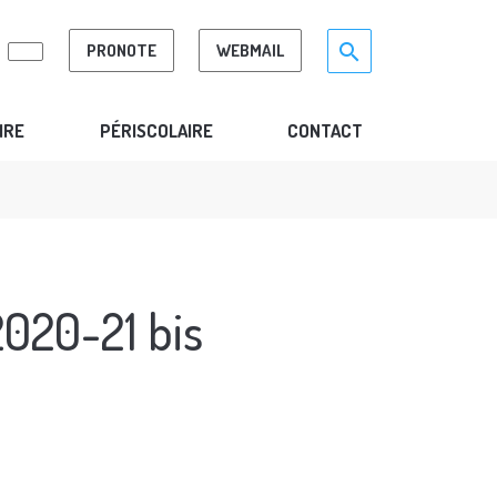
Search for:>
search
PRONOTE
WEBMAIL
IRE
PÉRISCOLAIRE
CONTACT
020-21 bis