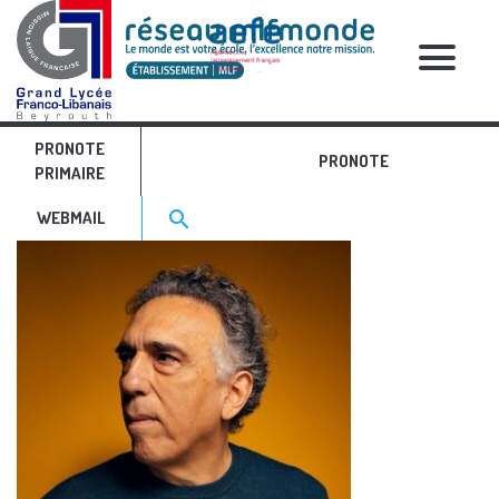
RELATIVE POSTS
PRONOTE
C.Majdalani crop
PRONOTE
PRIMAIRE
Search for:>
search
WEBMAIL