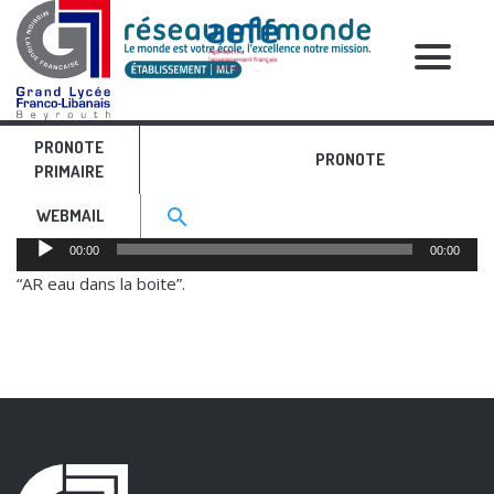
RELATIVE POSTS
PRONOTE
AR eau dans la boite
PRONOTE
PRIMAIRE
Search for:>
search
WEBMAIL
Audio
00:00
00:00
Player
“AR eau dans la boite”.