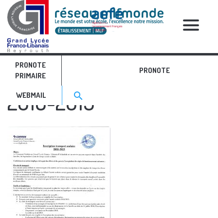
RELATIVE POSTS
PRONOTE
Connex Règlement
PRONOTE
PRIMAIRE
Search for:>
2018-2019
search
WEBMAIL