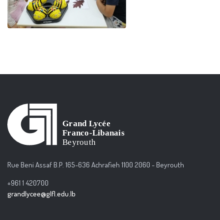
Rue Beni Assaf B.P. 165-636 Achrafieh 1100 2060 - Beyrouth
+961 1 420700
grandlycee@glfl.edu.lb