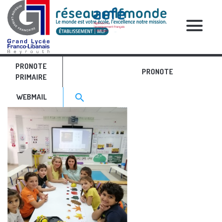
RELATIVE POSTS
PRONOTE
numerique 4
PRONOTE
PRIMAIRE
Search for:>
search
WEBMAIL