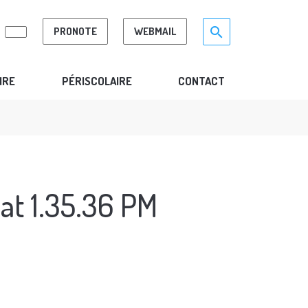
Search for:>
search
PRONOTE
WEBMAIL
IRE
PÉRISCOLAIRE
CONTACT
at 1.35.36 PM