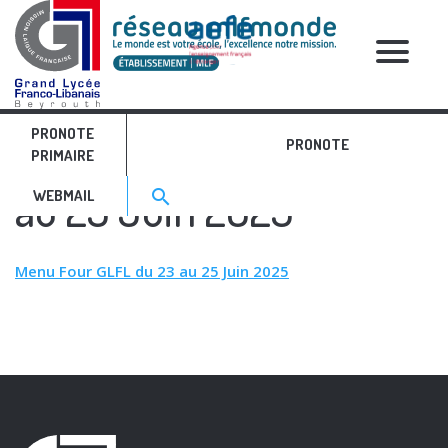
RELATIVE POSTS
PRONOTE
Menu Four GLFL du 23
PRONOTE
PRIMAIRE
Search for:>
au 25 Juin 2025
search
WEBMAIL
Menu Four GLFL du 23 au 25 Juin 2025