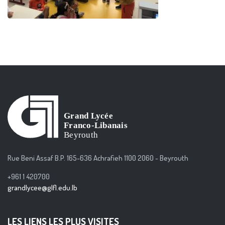
Rue Beni Assaf B.P. 165-636 Achrafieh 1100 2060 - Beyrouth
+961 1 420700
grandlycee@glfl.edu.lb
LES LIENS LES PLUS VISITES