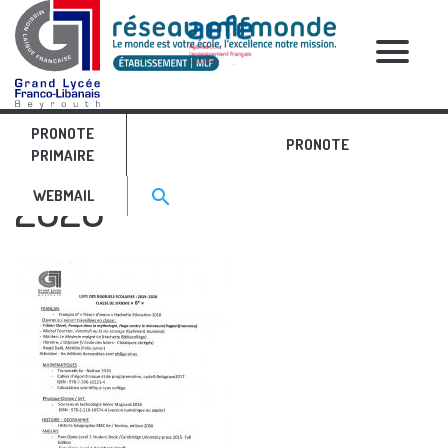
RELATIVE POSTS
PRONOTE
Manuels 6ème 2019-
PRONOTE
PRIMAIRE
Search for:>
2020
search
WEBMAIL