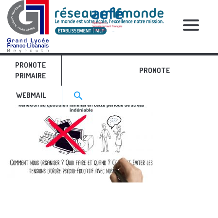
RELATIVE POSTS
PRONOTE
Slide02
PRONOTE
PRIMAIRE
Search for:>
search
WEBMAIL