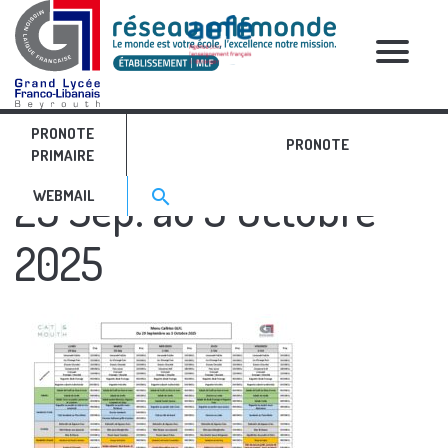
RELATIVE POSTS
PRONOTE
Menu Cafètes GLFL du
PRONOTE
PRIMAIRE
Search for:>
29 Sep. au 3 Octobre
search
WEBMAIL
2025