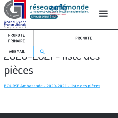
RELATIVE POSTS
PRONOTE
BOURSE Ambassade -
PRONOTE
PRIMAIRE
Search for:>
2020-2021 - liste des
search
WEBMAIL
pièces
BOURSE Ambassade - 2020-2021 - liste des pièces