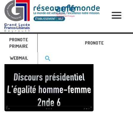
RELATIVE POSTS
PRONOTE
Sans titre
PRONOTE
PRIMAIRE
Search for:>
search
WEBMAIL