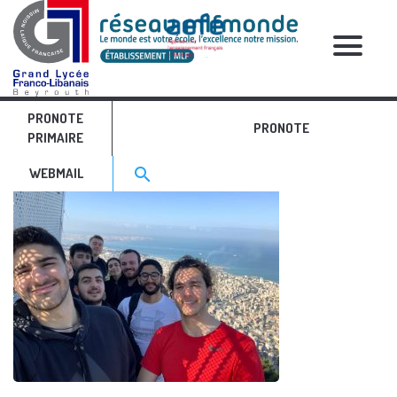
RELATIVE POSTS
PRONOTE
IMG_5293
PRONOTE
PRIMAIRE
Search for:>
search
WEBMAIL