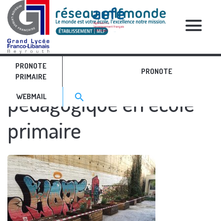
RELATIVE POSTS
PRONOTE
Inauguration du jardin
PRONOTE
PRIMAIRE
Search for:>
pédagogique en école
search
WEBMAIL
primaire