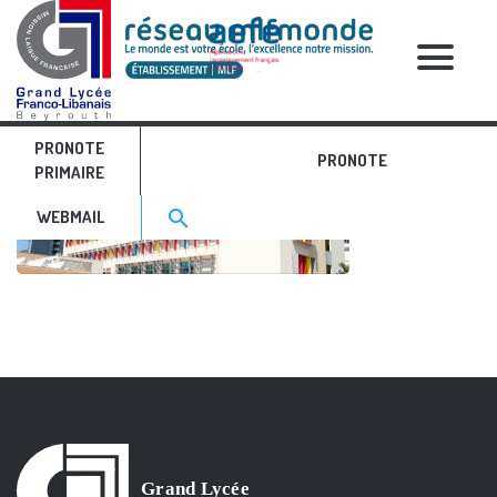
RELATIVE POSTS
PRONOTE
cat3
PRONOTE
PRIMAIRE
Search for:>
search
WEBMAIL