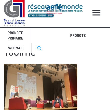
RELATIVE POSTS
PRONOTE
Rencontre avec Fabien
PRONOTE
PRIMAIRE
Search for:>
Toulmé
search
WEBMAIL