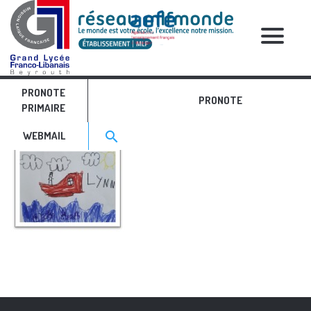
RELATIVE POSTS
PRONOTE
anglais 3
PRONOTE
PRIMAIRE
Search for:>
search
WEBMAIL