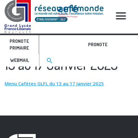
RELATIVE POSTS
PRONOTE
Menu Cafètes GLFL du
PRONOTE
PRIMAIRE
Search for:>
13 au 17 Janvier 2025
search
WEBMAIL
Menu Cafètes GLFL du 13 au 17 Janvier 2025