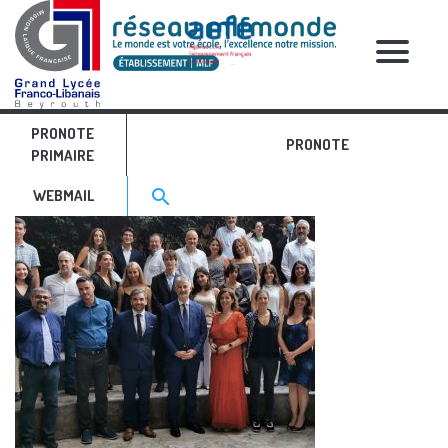
RELATIVE POSTS
PRONOTE
edito site feat img
PRONOTE
PRIMAIRE
Search for:>
search
WEBMAIL