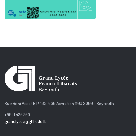
Rue Beni Assaf B.P. 165-636 Achrafieh 1100 2060 - Beyrouth
+961 1 420700
grandlycee@glfl.edu.lb