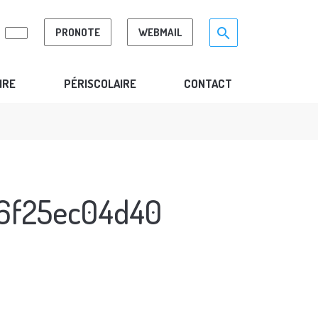
Search for:>
search
PRONOTE
WEBMAIL
IRE
PÉRISCOLAIRE
CONTACT
76f25ec04d40