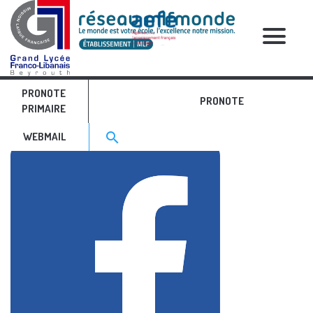
RELATIVE POSTS
PRONOTE
facebook
PRONOTE
PRIMAIRE
Search for:>
search
WEBMAIL