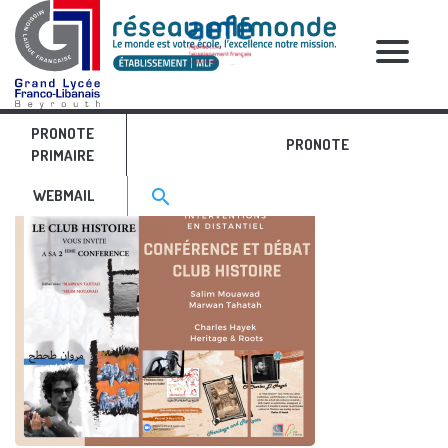
RELATIVE POSTS
PRONOTE
3
PRONOTE
PRIMAIRE
Search for:>
search
WEBMAIL