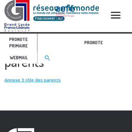
RELATIVE POSTS
PRONOTE
Annexe 3 rôle des
PRONOTE
PRIMAIRE
Search for:>
parents
search
WEBMAIL
Annexe 3 rôle des parents