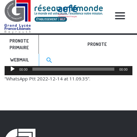
RELATIVE POSTS
PRONOTE
Témoignage GSC AR
PRONOTE
PRIMAIRE
Search for:>
search
WEBMAIL
Audio
00:00
00:00
Player
“WhatsApp Ptt 2022-12-14 at 11.09.35”.