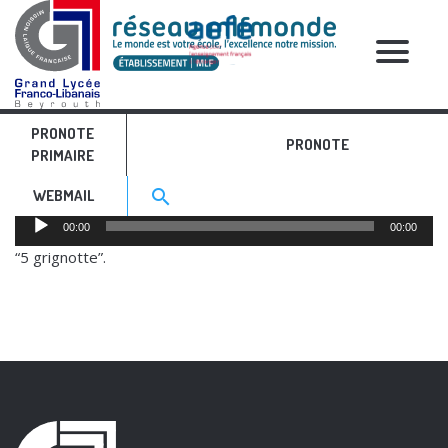
RELATIVE POSTS
PRONOTE
5 grignotte
PRONOTE
PRIMAIRE
Search for:>
search
WEBMAIL
Audio
00:00
00:00
Player
“5 grignotte”.