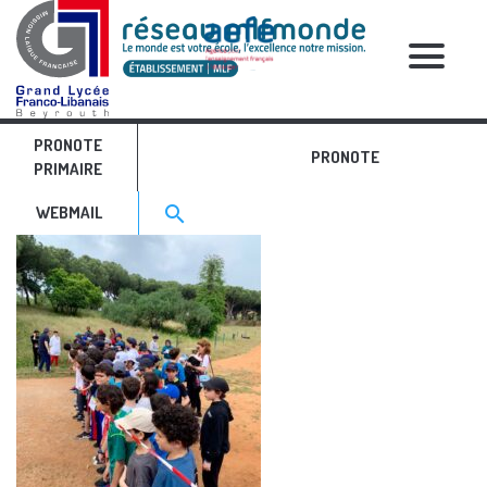
RELATIVE POSTS
PRONOTE
QGGW9443
PRONOTE
PRIMAIRE
Search for:>
search
WEBMAIL