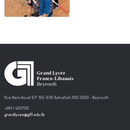
Rue Beni Assaf B.P. 165-636 Achrafieh 1100 2060 - Beyrouth
+961 1 420700
grandlycee@glfl.edu.lb