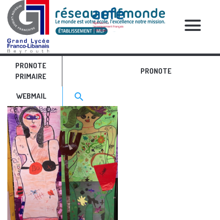
RELATIVE POSTS
PRONOTE
art 2
PRONOTE
PRIMAIRE
Search for:>
search
WEBMAIL