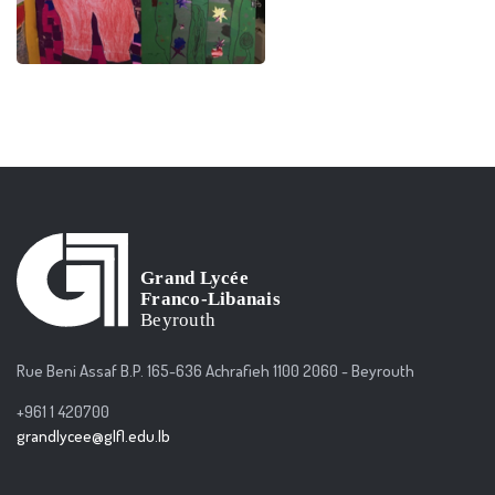
Rue Beni Assaf B.P. 165-636 Achrafieh 1100 2060 - Beyrouth
+961 1 420700
grandlycee@glfl.edu.lb