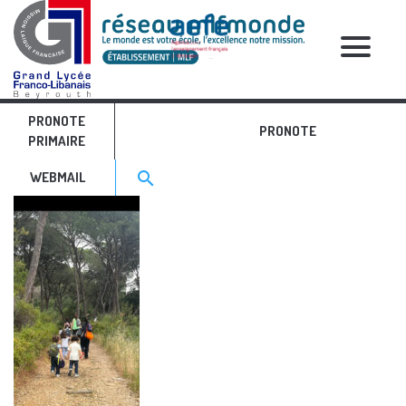
RELATIVE POSTS
PRONOTE
Image6
PRONOTE
PRIMAIRE
Search for:>
search
WEBMAIL