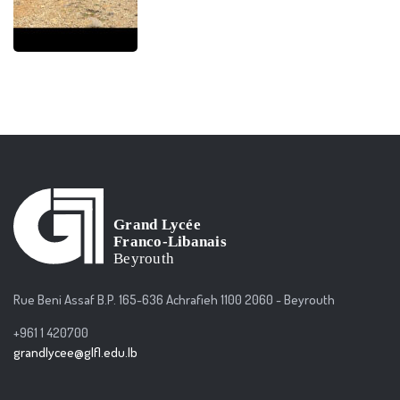
Rue Beni Assaf B.P. 165-636 Achrafieh 1100 2060 - Beyrouth
+961 1 420700
grandlycee@glfl.edu.lb