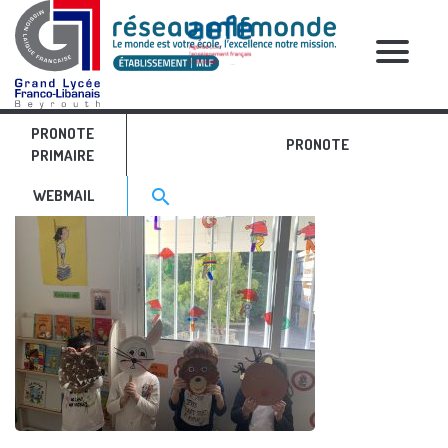
RELATIVE POSTS
PRONOTE
image_50422017
PRONOTE
PRIMAIRE
Search for:>
search
WEBMAIL